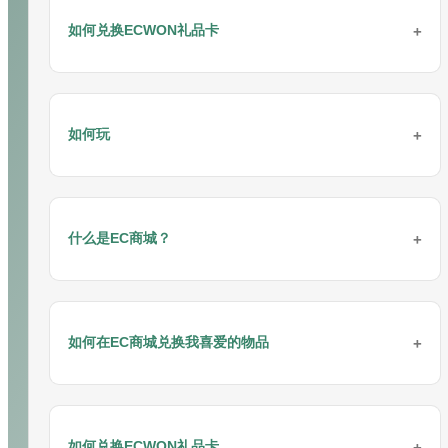
请按照以下步骤通过电脑进行存款：
步骤 2: 点击“
立即注册
”按钮。
如何兑换ECWON礼品卡
步骤 1: 联系ECWON在线客服获取推荐码（例如：
在线客服
/
Whatsapp
/ 微信/
Telegram
）
步骤 3: 填写注册表格。
步骤 2: 邀请朋友加入
ECWON
或通过任何社交媒体平台推广自己成
ECWON礼品卡兑换指南
步骤 4: 点击“立即注册”按钮完成注册。
6. 输入您的收货地址。
为
ECWON
合作伙伴。
步骤 1: 通过在线客服获取最新的银行账户信息。
如何玩
请按照以下步骤进行兑换：
步骤 5: 开始游戏。
步骤 3: 获得高达40%的永久利润。
步骤 2: 登录您的银行账户并进行转账。
步骤 1: 登录您的游戏ID并点击“存款”页面。
恭喜！您已全部设置完毕！
步骤 4: 开始赚钱。
仅需几个简单步骤即可开始游戏
步骤 3: 登录您的玩家账户并点击“存款”。
步骤 2: 点击兑换图标。
步骤 1: 登录您的游戏ID并选择“存款”。
欲了解更多详情和咨询：
联盟奖励
什么是EC商城？
请按照以下步骤开始游戏：
步骤 4: 选择一个优惠活动。
步骤 3: 输入兑换码并点击“下一步”按钮。
步骤 2: 选择您希望兑换的优惠套餐。
步骤 5: 选择银行转账并选择您希望转账的银行。
步骤 1: 登录您的游戏账户并选择“存款”。
步骤 4: 摘要页面将显示礼品卡信息，如下所示。点击“保存”进行兑
EC商城功能允许会员使用EC积分兑换他们喜爱的物品。
步骤 3: 选择G2POINT支付方式进行存款。
换。
步骤 6: 填写金额、银行账户名称、日期、时间和转账类型。
步骤 2: 选择一个优惠活动。
如何在EC商城兑换我喜爱的物品
会员可以通过有效投注赚取游戏积分。
步骤 4: 输入存款金额，然后点击“下一步”。
步骤 5: 如果兑换成功，交易记录将显示在“现金历史”和“账单”页面。
步骤 7: 上传您的转账收据作为附件，然后点击“保存”。
步骤 3: 选择您的充值存款方式【VADERPAY / BIGPAYZ】。
1. EC积分将显示在会员网站的右上角。
步骤 5: 验证您的充值金额和优惠信息，然后点击“保存”。
更多详情：
礼品卡指南
充值成功后，您可以查看充值状态。
使用游戏积分兑换
步骤 4: 输入您希望充值的金额，然后点击“下一步”。
7. 继续结账。
步骤 6: 通过G2POINT完成充值。
如何兑换ECWON礼品卡