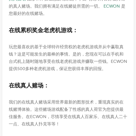
的真人赌场。我们拥有满足在线赌徒所需的一切。
ECWON
是
您最好的在线赌场。
在线累积奖金老虎机游戏：
玩您最喜欢的基于全球特许经营权的老虎机游戏并从中赢取真
钱？这是可能发生的最棒的事情。是的，您现在可以在手机和
台式机上随时随地享受在线老虎机游戏并赚取一些钱。ECWON
7. 继续结账。
提供500多种老虎机游戏，保证您获得丰厚的回报。
恭喜！您的兑换成功。
在线真人赌场：
>立即兑换EC积分：
EC商城
我们的在线真人赌场采用世界最新的图形技术，重现真实的在
线赌博体验。这些赌场游戏配备了性感的真人荷官为您提供最
佳服务。在ECWON，尽情享受在线真人百家乐、在线真人二十
一点、在线真人扑克等等！