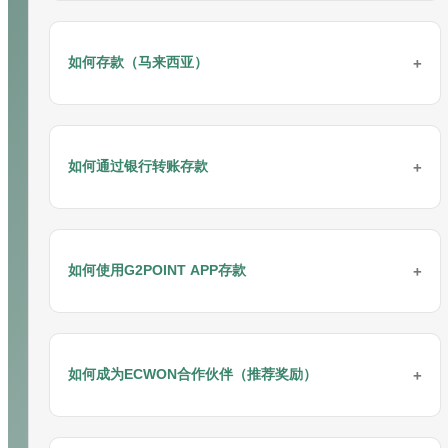
欲了解更多详情和咨询，请联系我们：
联系我们
立即兑换EC积分：
EC商城
请将您的反馈或投诉通过电子邮件发送给我们
如何存款（马来西亚）
您可以通过以下链接向相关部门提交反馈表：
反馈表
4. 使用您在会员网站注册的会员ID登录。
欲了解更多详情和咨询，请联系我们：
联系我们
请参考以下在电脑上注册的步骤：
通过VADERPAY（支付网关）存款
如何通过银行转账存款
请按照以下步骤通过手机进行存款：
通过银行转账存款
如何使用G2POINT APP存款
请按照以下步骤进行存款：
5. 点击“结账”按钮。
通过G2POINT APP（支付网关）存款
如何成为ECWON合作伙伴（推荐奖励）
请按照以下步骤进行存款：
步骤 1: 登录“
ECWON
”网站按钮。
您可以作为
联盟会员
加入ECWON。