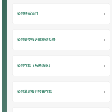
会员注册简单步骤
如何联系我们
请参考以下在手机上注册的步骤：
四种联系我们的方式
如何提交投诉或提供反馈
您可以24/7通过官方
在线客服
、
Whatsapp
、
Telegram
或 微信联
系我们。
欲了解更多详情和咨询，请联系我们：
联系我们
请将您的反馈或投诉通过电子邮件发送给我们
如何存款（马来西亚）
您可以通过以下链接向相关部门提交反馈表：
反馈表
欲了解更多详情和咨询，请联系我们：
联系我们
请参考以下在电脑上注册的步骤：
通过VADERPAY（支付网关）存款
如何通过银行转账存款
请按照以下步骤通过手机进行存款：
通过银行转账存款