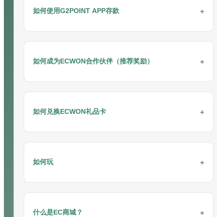
如何使用G2POINT APP存款
请按照以下步骤进行存款：
通过G2POINT APP（支付网关）存款
如何成为ECWON合作伙伴（推荐奖励）
请按照以下步骤进行存款：
步骤 1: 登录“
ECWON
”网站按钮。
您可以作为
联盟会员
加入ECWON。
请按照以下步骤通过电脑进行存款：
步骤 2: 点击“
立即注册
”按钮。
如何兑换ECWON礼品卡
步骤 1: 联系ECWON在线客服获取推荐码（例如：
在线客服
/
Whatsapp
/ 微信/
Telegram
）
步骤 3: 填写注册表格。
步骤 2: 邀请朋友加入
ECWON
或通过任何社交媒体平台推广自己成
ECWON礼品卡兑换指南
步骤 4: 点击“立即注册”按钮完成注册。
为
ECWON
合作伙伴。
步骤 1: 通过在线客服获取最新的银行账户信息。
如何玩
请按照以下步骤进行兑换：
步骤 5: 开始游戏。
步骤 3: 获得高达40%的永久利润。
步骤 2: 登录您的银行账户并进行转账。
步骤 1: 登录您的游戏ID并点击“存款”页面。
恭喜！您已全部设置完毕！
步骤 4: 开始赚钱。
仅需几个简单步骤即可开始游戏
步骤 3: 登录您的玩家账户并点击“存款”。
步骤 2: 点击兑换图标。
步骤 1: 登录您的游戏ID并选择“存款”。
更多详情：
联盟奖励
什么是EC商城？
请按照以下步骤开始游戏：