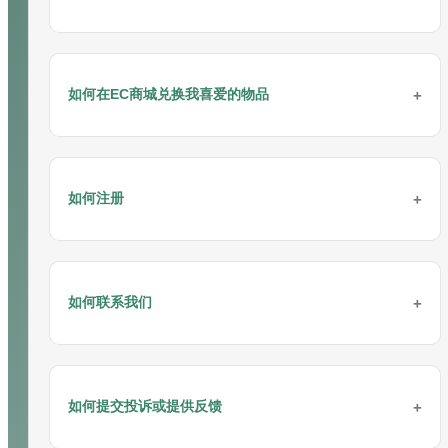
步骤 4: 选择一个优惠活动。
步骤 3: 输入兑换码并点击“下一步”按钮。
步骤 2: 选择您希望兑换的优惠套餐。
步骤 5: 选择银行转账并选择您希望转账的银行。
步骤 1: 登录您的游戏账户并选择“存款”。
步骤 4: 摘要页面将显示礼品卡信息，如下所示。点击“保存”进行兑
EC商城功能允许会员使用EC积分兑换他们喜爱的物品。
步骤 3: 选择G2POINT支付方式进行存款。
换。
步骤 6: 填写金额、银行账户名称、日期、时间和转账类型。
步骤 2: 选择一个优惠活动。
如何在EC商城兑换我喜爱的物品
会员可以通过有效投注赚取游戏积分。
步骤 4: 输入存款金额，然后点击“下一步”。
步骤 5: 如果兑换成功，交易记录将显示在“现金历史”和“账单”页面。
步骤 7: 上传您的转账收据作为附件，然后点击“保存”。
步骤 3: 选择您的充值存款方式【VADERPAY / BIGPAYZ】。
1. EC积分将显示在会员网站的右上角。
步骤 5: 验证您的充值金额和优惠信息，然后点击“保存”。
更多详情：
礼品卡指南
充值成功后，您可以查看充值状态。
使用游戏积分兑换
步骤 4: 输入您希望充值的金额，然后点击“下一步”。
步骤 6: 通过G2POINT完成充值。
如何注册
1. 会员可以通过访问
购物
页面使用游戏积分兑换他们喜爱的物品。
步骤 5: 请仔细核对您的存款金额和游戏优惠信息，然后点
击“保存”。
充值成功后，您可以查看状态。
2. 使用游戏积分兑换喜爱物品的步骤：
步骤 6: 充值完成。
注意：您也可以通过现金存款（CDM）、DuitNow或银行转账进行
存款。
3. 将商品添加到您的购物车。
会员注册简单步骤
步骤 1: 使用您的会员ID登录。
如何联系我们
充值成功后，您可以查看充值状态。
请参考以下在手机上注册的步骤：
步骤 2: 选择您偏好的游戏产品（例如：
真人娱乐城
/
体育博彩
/
老
注意：您也可以通过在线转账、现金存款（CMD）、 电子钱
虎机
/
4D
）。
包（Touch'n Go、Grab Pay、Shopee Pay、Boost Pay 和
四种联系我们的方式
DuitNow）进行充值。
步骤 3: 选择一个游戏平台并点击“立即玩”。
2. 会员只能通过有效投注赚取游戏积分，即使最终输掉。
如何提交投诉或提供反馈
您可以24/7通过官方
在线客服
、
Whatsapp
、
Telegram
或 微信
24/7联系我们。
立即开始游戏并赢取大奖！
3. EC积分将在次日1 PM（GMT +8）在会员网站上计算并显示。