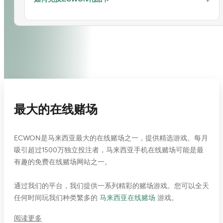
1. 会员可以通过访问
购物
页面使用游戏积分兑换他们喜爱的物品。
步骤 5: 请仔细核对您的存款金额和游戏优惠信息，然后点
恭喜！您的兑换成功。
击“保存”。
充值成功后，您可以查看状态。
2. 使用游戏积分兑换喜爱物品的步骤：
立即兑换EC积分：
EC商城
步骤 6: 充值完成。
注意：您也可以通过现金存款（CDM）、DuitNow或银行转账进行
ECWON礼品卡兑换指南
存款。
3. 将商品添加到您的购物车。
步骤 1: 使用您的会员ID登录。
请按照以下步骤进行兑换：
充值成功后，您可以查看充值状态。
步骤 2: 选择您偏好的游戏产品（例如：
真人娱乐城
/
体育博彩
/
老
步骤 1: 登录您的游戏ID并点击“存款”页面。
注意：您也可以通过在线转账、现金存款（CMD）、 电子钱
虎机
/
4D
）。
包（Touch'n Go、Grab Pay、Shopee Pay、Boost Pay 和
DuitNow）进行充值。
步骤 2: 点击兑换图标。
步骤 3: 选择一个游戏平台并点击“立即玩”。
2. 会员只能通过有效投注赚取游戏积分，即使最终输掉。
最大的在线赌场
步骤 3: 输入兑换码并点击“下一步”按钮。
立即开始游戏并赢取大奖！
3. EC积分将在次日1 PM（GMT +8）在会员网站上计算并显示。
步骤 4: 摘要页面将显示礼品卡信息，如下所示。点击“保存”进行兑
立即兑换EC积分：
EC商城
ECWON是马来西亚最大的在线赌场之一，提供精选游戏。每月
换。
吸引超过1500万独立投注者，马来西亚手机在线赌场可能是最
步骤 5: 如果兑换成功，交易记录将显示在“现金历史”和“账单”页面。
有趣的免费在线赌场网站之一。
4. 使用您在会员网站注册的会员ID登录。
更多详情：
礼品卡指南
通过我们的平台，我们提供一系列精彩的赌场游戏。您可以全天
任何时间玩我们种类繁多的
马来西亚在线赌场
游戏。
阅读更多