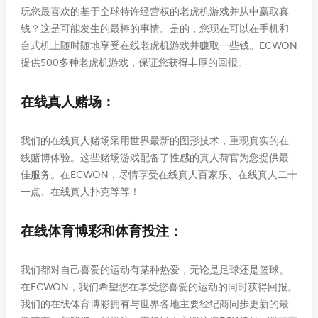
玩您最喜欢的基于全球特许经营权的老虎机游戏并从中赢取真
钱？这是可能发生的最棒的事情。是的，您现在可以在手机和
台式机上随时随地享受在线老虎机游戏并赚取一些钱。ECWON
提供500多种老虎机游戏，保证您获得丰厚的回报。
在线真人赌场：
我们的在线真人赌场采用世界最新的图形技术，重现真实的在
线赌博体验。这些赌场游戏配备了性感的真人荷官为您提供最
佳服务。在ECWON，尽情享受在线真人百家乐、在线真人二十
一点、在线真人扑克等等！
在线体育博彩和体育投注：
我们都对自己喜爱的运动有某种热爱，无论是足球还是篮球。
在ECWON，我们希望您在享受您喜爱的运动的同时获得回报。
我们的在线体育博彩拥有与世界各地主要经纪商同步更新的最