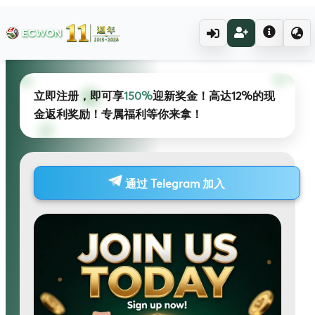
立即注册，即可享
150%
迎新奖金！高达12%的现
金返利奖励！专属福利等你来拿！
通过 Telegram 加入