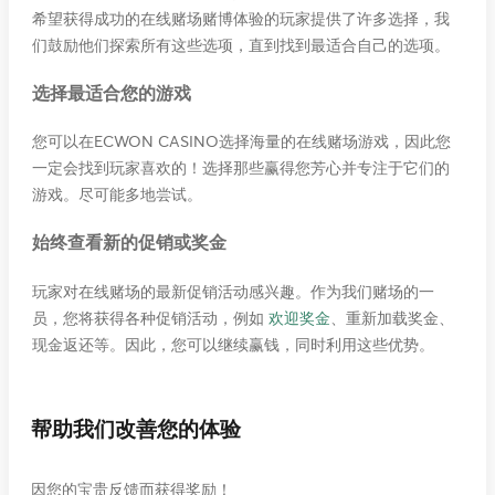
希望获得成功的在线赌场赌博体验的玩家提供了许多选择，我
们鼓励他们探索所有这些选项，直到找到最适合自己的选项。
选择最适合您的游戏
您可以在ECWON CASINO选择海量的在线赌场游戏，因此您
一定会找到玩家喜欢的！选择那些赢得您芳心并专注于它们的
游戏。尽可能多地尝试。
始终查看新的促销或奖金
玩家对在线赌场的最新促销活动感兴趣。作为我们赌场的一
员，您将获得各种促销活动，例如
欢迎奖金
、重新加载奖金、
现金返还等。因此，您可以继续赢钱，同时利用这些优势。
帮助我们改善您的体验
因您的宝贵反馈而获得奖励！