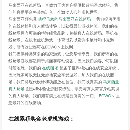
马来西亚在线赌场一直致力于为客户提供极致的游戏体验。我
们的直播平台将带您进入一个激动人心的虚拟世界。
马来西亚领先且
值得信赖的马来西亚在线赌场
，我们提供优质
的在线赌博和真人赌场体验，以获得最佳游戏体验。我们的在
线赌场拥有可靠的特许经营品牌，包括真人在线赌场、手机在
线赌场、在线老虎机游戏、体育博彩以及许多纸牌和扑克游
戏，所有这些都可在ECWON上找到。
我们提供种类繁多的独家游戏，让您尽情享受。我们所有的在
线赌场游戏都适用于桌面和移动设备，因此我们的客户可以随
时随地玩。我们的
在线赌场
配备了世界领先的在线安全系统，
因此玩家可以无忧无虑地安全享受游戏。加入我们的在线赌
场，我们将现代设计和功能放在首位。我们以真实的
马来西亚
真人赌场
图形和体验让您眼花缭乱，享受与真人荷官身临其境
的真人赌场。我们拥有满足在线赌徒所需的一切。
ECWON
是
您最好的在线赌场。
在线累积奖金老虎机游戏：