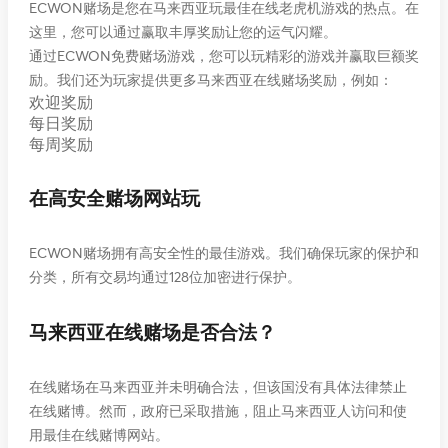
ECWON赌场是您在马来西亚玩最佳在线老虎机游戏的热点。在
这里，您可以通过赢取丰厚奖励让您的运气闪耀。
通过ECWON免费赌场游戏，您可以玩精彩的游戏并赢取巨额奖
励。我们还为玩家提供更多马来西亚在线赌场奖励，例如：
欢迎奖励
每日奖励
每周奖励
在高安全赌场网站玩
ECWON赌场拥有高安全性的最佳游戏。我们确保玩家的保护和
分类，所有交易均通过128位加密进行保护。
马来西亚在线赌场是否合法？
在线赌场在马来西亚并未明确合法，但该国没有具体法律禁止
在线赌博。然而，政府已采取措施，阻止马来西亚人访问和使
用最佳在线赌博网站。