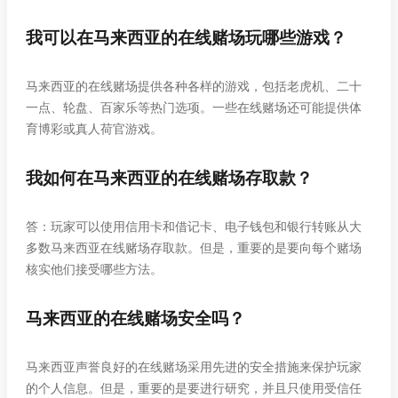
我可以在马来西亚的在线赌场玩哪些游戏？
马来西亚的在线赌场提供各种各样的游戏，包括老虎机、二十
一点、轮盘、百家乐等热门选项。一些在线赌场还可能提供体
育博彩或真人荷官游戏。
我如何在马来西亚的在线赌场存取款？
答：玩家可以使用信用卡和借记卡、电子钱包和银行转账从大
多数马来西亚在线赌场存取款。但是，重要的是要向每个赌场
核实他们接受哪些方法。
马来西亚的在线赌场安全吗？
马来西亚声誉良好的在线赌场采用先进的安全措施来保护玩家
的个人信息。但是，重要的是要进行研究，并且只使用受信任