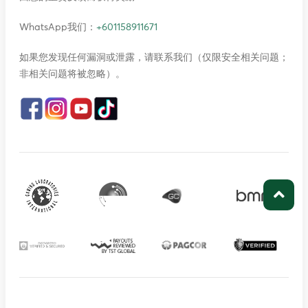
WhatsApp我们：
+601158911671
如果您发现任何漏洞或泄露，请联系我们（仅限安全相关问题；
非相关问题将被忽略）。