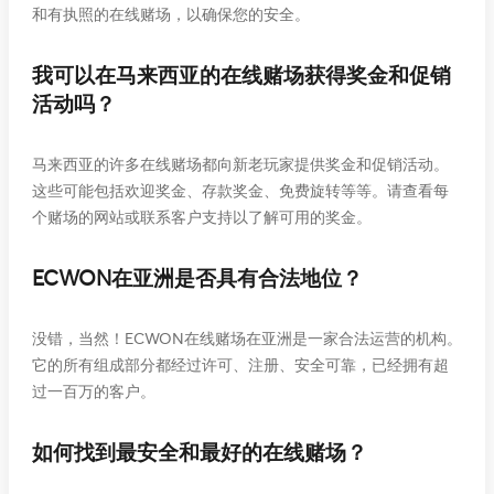
和有执照的在线赌场，以确保您的安全。
我可以在马来西亚的在线赌场获得奖金和促销
活动吗？
马来西亚的许多在线赌场都向新老玩家提供奖金和促销活动。
这些可能包括欢迎奖金、存款奖金、免费旋转等等。请查看每
个赌场的网站或联系客户支持以了解可用的奖金。
ECWON在亚洲是否具有合法地位？
没错，当然！ECWON在线赌场在亚洲是一家合法运营的机构。
它的所有组成部分都经过许可、注册、安全可靠，已经拥有超
过一百万的客户。
如何找到最安全和最好的在线赌场？