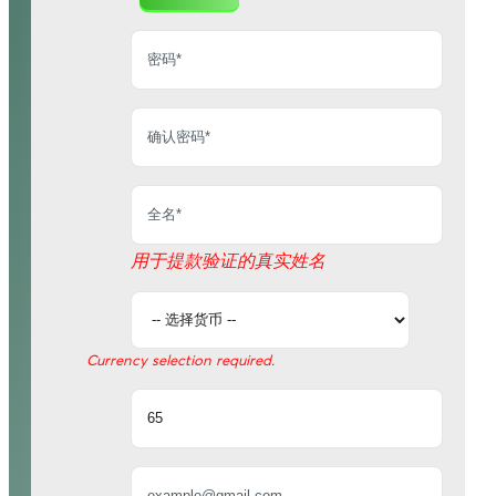
用于提款验证的真实姓名