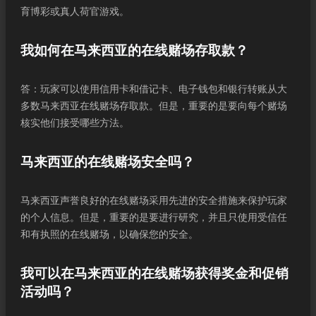
育博彩或真人荷官游戏。
我如何在马来西亚的在线赌场存取款？
答：玩家可以使用信用卡和借记卡、电子钱包和银行转账从大
多数马来西亚在线赌场存取款。但是，重要的是要向每个赌场
核实他们接受哪些方法。
马来西亚的在线赌场安全吗？
马来西亚声誉良好的在线赌场采用先进的安全措施来保护玩家
的个人信息。但是，重要的是要进行研究，并且只使用受信任
和有执照的在线赌场，以确保您的安全。
我可以在马来西亚的在线赌场获得奖金和促销
活动吗？