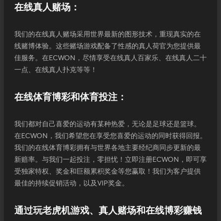
在线真人赌场：
我们的在线真人赌场采用世界最新的图形技术，重现真实的在
线赌博体验。这些赌场游戏配备了性感的真人荷官为您提供最
佳服务。在ECWON，尽情享受在线真人百家乐、在线真人二十
一点、在线真人扑克等等！
在线体育博彩和体育投注：
我们都对自己喜爱的运动有某种热爱，无论是足球还是篮球。
在ECWON，我们希望您在享受您喜爱的运动的同时获得回报。
我们的在线体育博彩拥有与世界各地主要经纪商同步更新的最
新赔率。与我们一起投注，零担忧！立即注册ECWON，即可享
受独家特权、奖金和巨额累积奖金等您赢取！我们为客户提供
最佳的持续促销活动，以及VIP奖金。
通过玩老虎机游戏、真人赌场和在线博彩赚钱