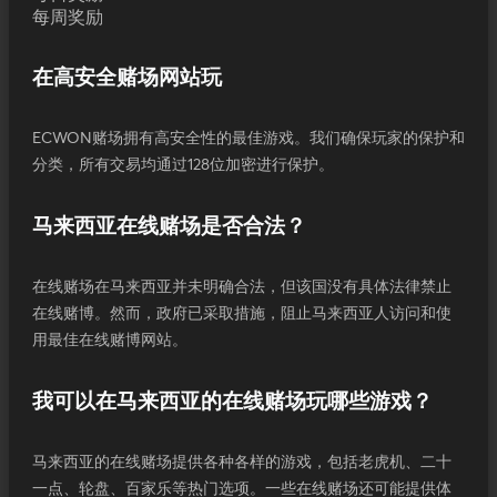
每周奖励
在高安全赌场网站玩
ECWON赌场拥有高安全性的最佳游戏。我们确保玩家的保护和
分类，所有交易均通过128位加密进行保护。
马来西亚在线赌场是否合法？
在线赌场在马来西亚并未明确合法，但该国没有具体法律禁止
在线赌博。然而，政府已采取措施，阻止马来西亚人访问和使
用最佳在线赌博网站。
我可以在马来西亚的在线赌场玩哪些游戏？
马来西亚的在线赌场提供各种各样的游戏，包括老虎机、二十
一点、轮盘、百家乐等热门选项。一些在线赌场还可能提供体