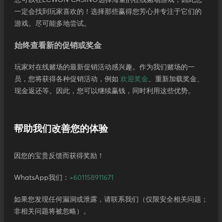
您可以在ECWON CASINO选择海量的在线赌场游戏，因此您
一定会找到玩家喜欢的！选择那些赢得您芳心并专注于它们的
游戏。尽可能多地尝试。
始终查看新的促销或奖金
玩家对在线赌场的最新促销活动感兴趣。作为我们赌场的一
员，您将获得各种促销活动，例如
欢迎奖金
、重新加载奖金、
现金返还等。因此，您可以继续赢钱，同时利用这些优势。
帮助我们改善您的体验
因您的宝贵反馈而获得奖励！
WhatsApp我们：
+601158911671
如果您发现任何漏洞或泄露，请联系我们（仅限安全相关问题；
非相关问题将被忽略）。