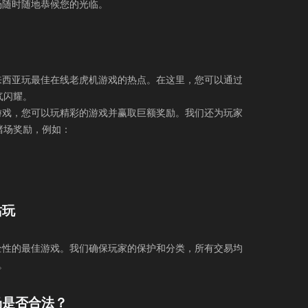
场随时随地恭候您的光临。
马来西亚玩最佳在线老虎机游戏的热点。在这里，您可以通过
气闪耀。
场游戏，您可以玩精彩的游戏并赢取巨额奖励。我们还为玩家
赌场奖励，例如：
站玩
安全性的最佳游戏。我们确保玩家的保护和分类，所有交易均
。
场是否合法？