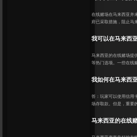
在线赌场在马来西亚并
府已采取措施，阻止马
我可以在马来西
马来西亚的在线赌场提
等热门选项。一些在线
我如何在马来西
答：玩家可以使用信用
场存取款。但是，重要
马来西亚的在线