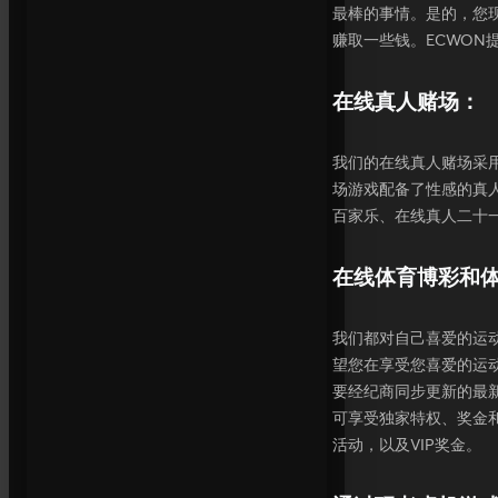
最棒的事情。是的，您
赚取一些钱。ECWON
在线真人赌场：
我们的在线真人赌场采
场游戏配备了性感的真
百家乐、在线真人二十
在线体育博彩和
我们都对自己喜爱的运
望您在享受您喜爱的运
要经纪商同步更新的最
可享受独家特权、奖金
活动，以及VIP奖金。