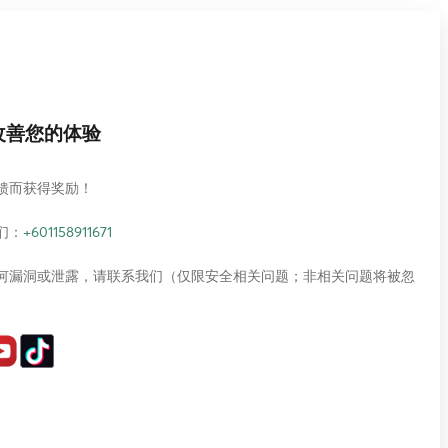
改善您的体验
馈而获得奖励！
我们：
+601158911671
何漏洞或泄露，请联系我们（仅限安全相关问题；非相关问题将被忽