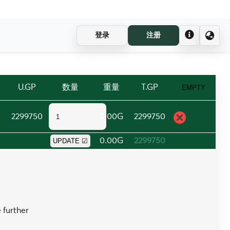
登录
注册
U.GP
数量
重量
T.GP
2299750
0.00G
2299750
0.00G
2299750
 further