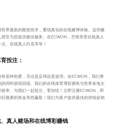
用世界最新的图形技术，重现真实的在线赌博体验。这些赌
人荷官为您提供最佳服务。在ECWON，尽情享受在线真人
一点、在线真人扑克等等！
体育投注：
动有某种热爱，无论是足球还是篮球。在ECWON，我们希
动的同时获得回报。我们的在线体育博彩拥有与世界各地主
新赔率。与我们一起投注，零担忧！立即注册ECWON，即
和巨额累积奖金等您赢取！我们为客户提供最佳的持续促销
戏、真人赌场和在线博彩赚钱