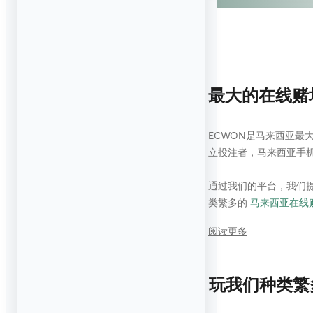
最大的在线赌
ECWON是马来西亚最
立投注者，马来西亚手
通过我们的平台，我们
类繁多的
马来西亚在线
阅读更多
玩我们种类繁