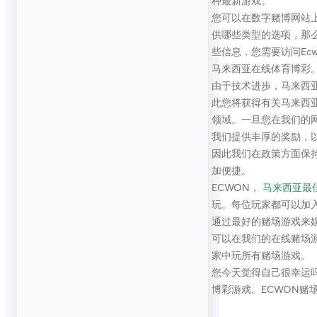
种最新游戏。
您可以在数字赌博网站
供哪些类型的选项，那
些信息，您需要访问Ecwo
马来西亚在线体育博彩
由于技术进步，马来西
此您将获得有关马来西
领域。一旦您在我们的
我们提供丰厚的奖励，
因此我们在政策方面保
加便捷。
ECWON，
马来西亚最
玩。每位玩家都可以加
通过最好的赌场游戏来
可以在我们的在线赌场
家中玩所有赌场游戏。
您今天觉得自己很幸运
博彩游戏。ECWON赌