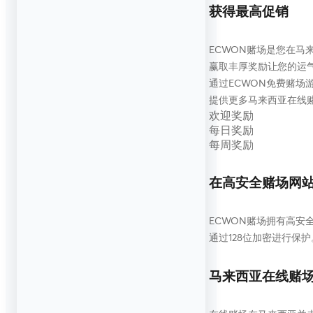
获得最高促销
ECWON赌场是您在
赢取丰厚奖励让您的运
通过ECWON免费赌
提供更多马来西亚在线
欢迎奖励
每日奖励
每周奖励
在高安全赌场网
ECWON赌场拥有高
通过128位加密进行保护
马来西亚在线赌