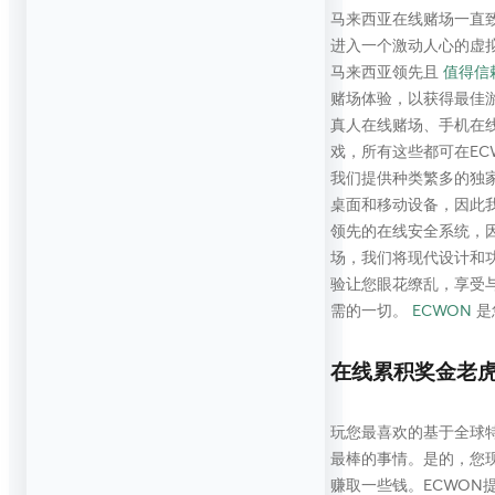
马来西亚在线赌场一直
进入一个激动人心的虚
马来西亚领先且
值得信
赌场体验，以获得最佳
真人在线赌场、手机在
戏，所有这些都可在EC
我们提供种类繁多的独
桌面和移动设备，因此
领先的在线安全系统，
场，我们将现代设计和
验让您眼花缭乱，享受
需的一切。
ECWON
是
在线累积奖金老
玩您最喜欢的基于全球
最棒的事情。是的，您
赚取一些钱。ECWON