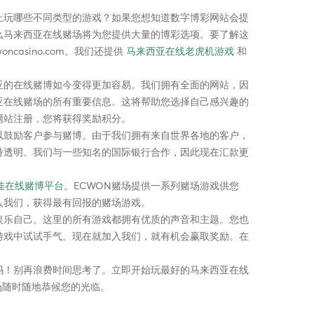
上玩哪些不同类型的游戏？如果您想知道数字博彩网站会提
么马来西亚在线赌场将为您提供大量的博彩选项。要了解这
ncasino.com。我们还提供
马来西亚在线老虎机游戏
和
。
亚的在线赌博如今变得更加容易。我们拥有全面的网站，因
亚在线赌场的所有重要信息。这将帮助您选择自己感兴趣的
网站注册，您将获得奖励积分。
以鼓励客户参与赌博。由于我们拥有来自世界各地的客户，
持透明。我们与一些知名的国际银行合作，因此现在汇款更
佳在线赌博平台
。ECWON赌场提供一系列赌场游戏供您
入我们，获得最有回报的赌场游戏。
娱乐自己。这里的所有游戏都拥有优质的声音和主题。您也
游戏中试试手气。现在就加入我们，就有机会赢取奖励。在
吗！别再浪费时间思考了。立即开始玩最好的马来西亚在线
场随时随地恭候您的光临。