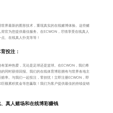
用世界最新的图形技术，重现真实的在线赌博体验。这些赌
人荷官为您提供最佳服务。在ECWON，尽情享受在线真人
一点、在线真人扑克等等！
体育投注：
动有某种热爱，无论是足球还是篮球。在ECWON，我们希
动的同时获得回报。我们的在线体育博彩拥有与世界各地主
新赔率。与我们一起投注，零担忧！立即注册ECWON，即
和巨额累积奖金等您赢取！我们为客户提供最佳的持续促销
戏、真人赌场和在线博彩赚钱