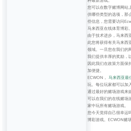
种最新游戏。
您可以在数字赌博网站
供哪些类型的选项，那
些信息，您需要访问Ecwo
马来西亚在线体育博彩
由于技术进步，马来西
此您将获得有关马来西
领域。一旦您在我们的
我们提供丰厚的奖励，
因此我们在政策方面保
加便捷。
ECWON，
马来西亚最
玩。每位玩家都可以加
通过最好的赌场游戏来
可以在我们的在线赌场
家中玩所有赌场游戏。
您今天觉得自己很幸运
博彩游戏。ECWON赌