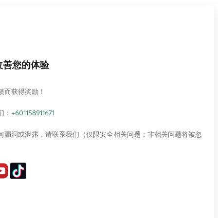
改善您的体验
馈而获得奖励！
我们：
+601158911671
何漏洞或泄露，请联系我们（仅限安全相关问题；非相关问题将被忽