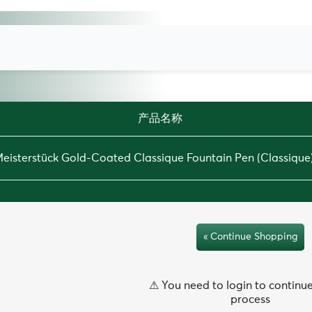
产品名称
eisterstück Gold-Coated Classique Fountain Pen (Classique
« Continue Shopping
⚠ You need to login to continue
process