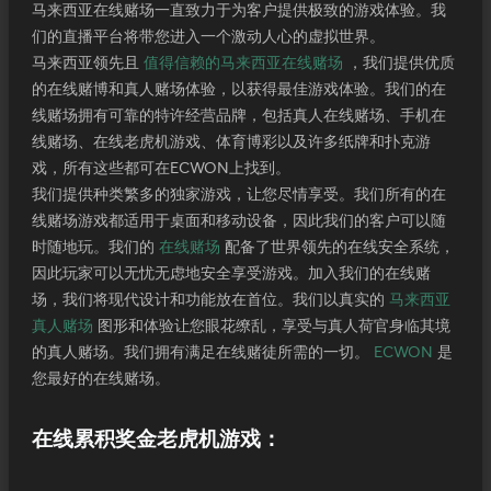
马来西亚在线赌场一直致力于为客户提供极致的游戏体验。我
们的直播平台将带您进入一个激动人心的虚拟世界。
马来西亚领先且
值得信赖的马来西亚在线赌场
，我们提供优质
的在线赌博和真人赌场体验，以获得最佳游戏体验。我们的在
线赌场拥有可靠的特许经营品牌，包括真人在线赌场、手机在
线赌场、在线老虎机游戏、体育博彩以及许多纸牌和扑克游
戏，所有这些都可在ECWON上找到。
我们提供种类繁多的独家游戏，让您尽情享受。我们所有的在
线赌场游戏都适用于桌面和移动设备，因此我们的客户可以随
时随地玩。我们的
在线赌场
配备了世界领先的在线安全系统，
因此玩家可以无忧无虑地安全享受游戏。加入我们的在线赌
场，我们将现代设计和功能放在首位。我们以真实的
马来西亚
真人赌场
图形和体验让您眼花缭乱，享受与真人荷官身临其境
的真人赌场。我们拥有满足在线赌徒所需的一切。
ECWON
是
您最好的在线赌场。
在线累积奖金老虎机游戏：