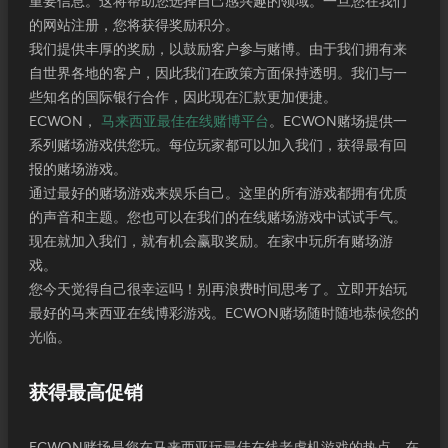
重要信息。这将帮助您选择自己感兴趣的领域。一旦您在我们
的网站注册，您将获得奖励积分。
我们提供丰厚的奖励，以鼓励客户参与赌博。由于我们拥有来
自世界各地的客户，因此我们在政策方面保持透明。我们与一
些知名的国际银行合作，因此现在汇款更加便捷。
ECWON，
马来西亚最佳在线赌博平台
。ECWON赌场提供一
系列赌场游戏供您玩。每位玩家都可以加入我们，获得最有回
报的赌场游戏。
通过最好的赌场游戏来娱乐自己。这里的所有游戏都拥有优质
的声音和主题。您也可以在我们的在线赌场游戏中试试手气。
现在就加入我们，就有机会赢取奖励。在家中玩所有赌场游
戏。
您今天觉得自己很幸运吗！别再浪费时间思考了。立即开始玩
最好的马来西亚在线博彩游戏。ECWON赌场随时随地恭候您的
光临。
获得最高促销