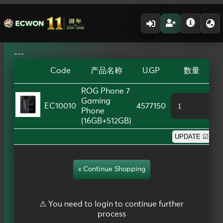
---
Code
产品名称
U.GP
数量
ROG Phone 7
Gaming
EC10010
4577150
Phone
(16GB+512GB)
« Continue Shopping
⚠ You need to login to continue further
process