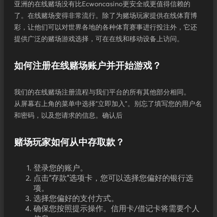
亚洲的在线赌场没有比Ecwoncasino更安全或更值得信赖的
了。在线赌场变得非常流行。除了为赌场玩家提供在线体育博
彩，让他们可以对世界各地的各种体育赛事进行投注外，它还
提供广泛的赌场游戏选择，可在在线和移动设备上访问。
如何注册在线赌场账户并开始游戏？
我们的在线赌场注册流程与我们平台的所有其他部分相同。
从屏幕右上角的菜单中选择“立即加入”。别忘了填写您的用户名
和密码，以及您请求的信息。确认后
赌场玩家如何从中存取款？
登录您的账户。
点击“存款”选项卡，您可以选择您偏好的银行选
项。
选择您偏好的支付方式。
确保您按照提示操作。信用卡/借记卡将需要个人