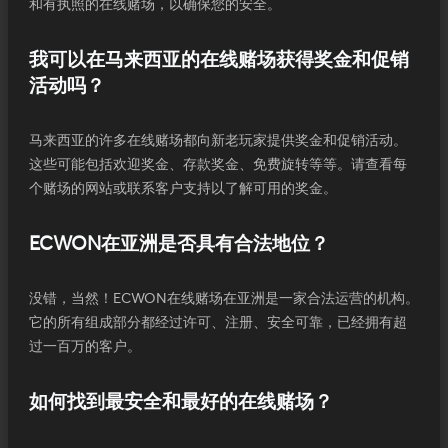
和有执照的在线赌场，以确保您的安全。
我可以在马来西亚的在线赌场获得奖金和促销
活动吗？
马来西亚的许多在线赌场都向新老玩家提供奖金和促销活动。
这些可能包括欢迎奖金、存款奖金、免费旋转等等。请查看每
个赌场的网站或联系客户支持以了解可用的奖金。
ECWON在亚洲是否具有合法地位？
没错，当然！ECWON在线赌场在亚洲是一家合法运营的机构。
它的所有组成部分都经过许可、注册、安全可靠，已经拥有超
过一百万的客户。
如何找到最安全和最好的在线赌场？