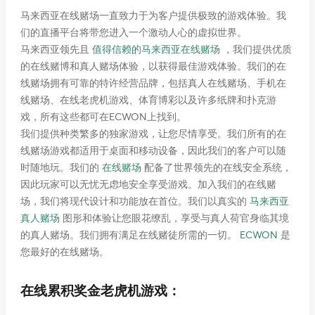
马来西亚在线赌场一直致力于为客户提供极致的游戏体验。我
们的直播平台将带您进入一个激动人心的虚拟世界。
马来西亚领先且
值得信赖的马来西亚在线赌场
，我们提供优质
的在线赌博和真人赌场体验，以获得最佳游戏体验。我们的在
线赌场拥有可靠的特许经营品牌，包括真人在线赌场、手机在
线赌场、在线老虎机游戏、体育博彩以及许多纸牌和扑克游
戏，所有这些都可在ECWON上找到。
我们提供种类繁多的独家游戏，让您尽情享受。我们所有的在
线赌场游戏都适用于桌面和移动设备，因此我们的客户可以随
时随地玩。我们的
在线赌场
配备了世界领先的在线安全系统，
因此玩家可以无忧无虑地安全享受游戏。加入我们的在线赌
场，我们将现代设计和功能放在首位。我们以真实的
马来西亚
真人赌场
图形和体验让您眼花缭乱，享受与真人荷官身临其境
的真人赌场。我们拥有满足在线赌徒所需的一切。
ECWON
是
您最好的在线赌场。
在线累积奖金老虎机游戏：