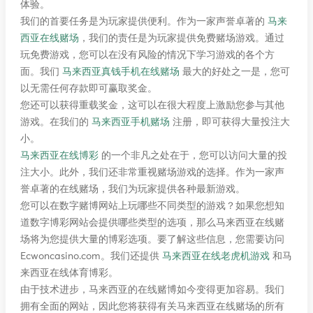
体验。
我们的首要任务是为玩家提供便利。作为一家声誉卓著的
马来
西亚在线赌场
，我们的责任是为玩家提供免费赌场游戏。通过
玩免费游戏，您可以在没有风险的情况下学习游戏的各个方
面。我们
马来西亚真钱手机在线赌场
最大的好处之一是，您可
以无需任何存款即可赢取奖金。
您还可以获得重载奖金，这可以在很大程度上激励您参与其他
游戏。在我们的
马来西亚手机赌场
注册，即可获得大量投注大
小。
马来西亚在线博彩
的一个非凡之处在于，您可以访问大量的投
注大小。此外，我们还非常重视赌场游戏的选择。作为一家声
誉卓著的在线赌场，我们为玩家提供各种最新游戏。
您可以在数字赌博网站上玩哪些不同类型的游戏？如果您想知
道数字博彩网站会提供哪些类型的选项，那么马来西亚在线赌
场将为您提供大量的博彩选项。要了解这些信息，您需要访问
Ecwoncasino.com。我们还提供
马来西亚在线老虎机游戏
和马
来西亚在线体育博彩。
由于技术进步，马来西亚的在线赌博如今变得更加容易。我们
拥有全面的网站，因此您将获得有关马来西亚在线赌场的所有