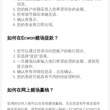
信息。
您的账户余额应填入您希望存款的金额。
所有细节都应准确无误。
确认将显示。
您的资金将立即出现。
如何在Ecwon赌场提款？
您可以通过登录访问您账户的银行部分。
应选择“提款”选项。
一旦赌场玩家输入他们希望处理的金额，请按照
提示操作。
确认所有详细信息后，点击确认。
您的系统可能具有不同的待处理时间。
如何在网上赌场赢钱？
亚洲的任何人都可以在在线赌场赢钱。无论您是初学者还是经
验丰富的玩家，获胜的机会都是一样的！ECWON CASINO为