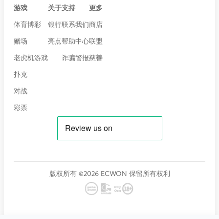
游戏
关于
支持
更多
体育博彩
银行
联系我们
商店
赌场
亮点
帮助中心
联盟
老虎机游戏
诈骗警报
慈善
扑克
对战
彩票
版权所有 ©2026 ECWON 保留所有权利