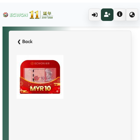
❮ Back