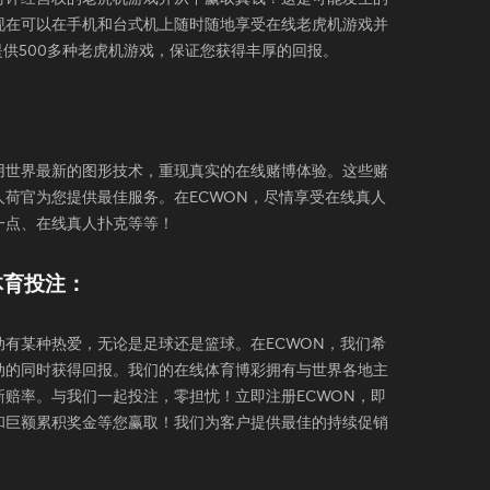
现在可以在手机和台式机上随时随地享受在线老虎机游戏并
提供500多种老虎机游戏，保证您获得丰厚的回报。
用世界最新的图形技术，重现真实的在线赌博体验。这些赌
人荷官为您提供最佳服务。在ECWON，尽情享受在线真人
一点、在线真人扑克等等！
体育投注：
动有某种热爱，无论是足球还是篮球。在ECWON，我们希
动的同时获得回报。我们的在线体育博彩拥有与世界各地主
新赔率。与我们一起投注，零担忧！立即注册ECWON，即
和巨额累积奖金等您赢取！我们为客户提供最佳的持续促销