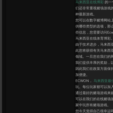
马来西亚在线博彩
的一
们还非常重视赌场游戏
种最新游戏。
您可以在数字赌博网站
供哪些类型的选项，那
些信息，您需要访问Ecwo
马来西亚在线体育博彩
由于技术进步，马来西
此您将获得有关马来西
领域。一旦您在我们的
我们提供丰厚的奖励，
因此我们在政策方面保
加便捷。
ECWON，
马来西亚最
玩。每位玩家都可以加
通过最好的赌场游戏来
可以在我们的在线赌场
家中玩所有赌场游戏。
您今天觉得自己很幸运