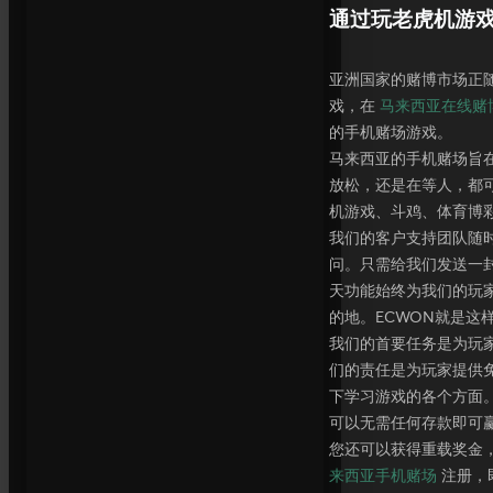
通过玩老虎机游
亚洲国家的赌博市场正
戏，在
马来西亚在线赌
的手机赌场游戏。
马来西亚的手机赌场旨
放松，还是在等人，都
机游戏、斗鸡、体育博
我们的客户支持团队随
问。只需给我们发送一
天功能始终为我们的玩
的地。ECWON就是这
我们的首要任务是为玩
们的责任是为玩家提供
下学习游戏的各个方面
可以无需任何存款即可
您还可以获得重载奖金
来西亚手机赌场
注册，