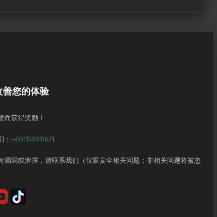
改善您的体验
馈而获得奖励！
我们：
+601158911671
何漏洞或泄露，请联系我们（仅限安全相关问题；非相关问题将被忽