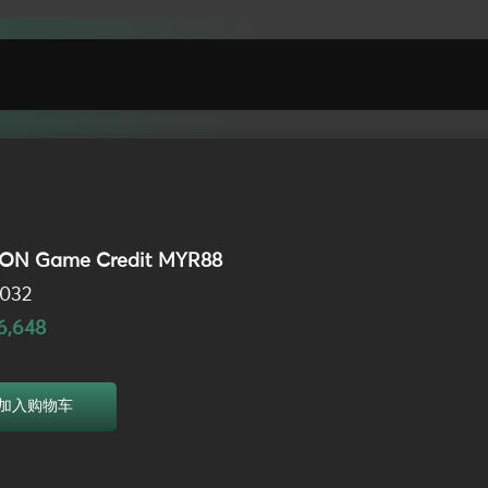
N Game Credit MYR88
032
6,648
加入购物车