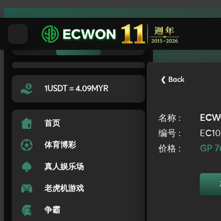
.
明亮
自动
黑暗
❮ Back
1USDT = 4.09MYR
名称 :
ECWO
首页
编号 :
EC10
体育博彩
价格 :
GP 7
真人娱乐场
老虎机游戏
争霸