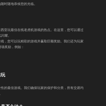
场随时随地恭候您的光临。
马来西亚玩最佳在线老虎机游戏的热点。在这里，您可以通过
气闪耀。
场游戏，您可以玩精彩的游戏并赢取巨额奖励。我们还为玩家
赌场奖励，例如：
站玩
安全性的最佳游戏。我们确保玩家的保护和分类，所有交易均
。