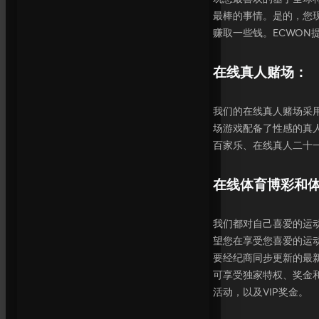
最棒的事情。是的，您
赚取一些钱。ECWON
在线真人赌场：
我们的在线真人赌场采
场游戏配备了性感的真
百家乐、在线真人二十
在线体育博彩和
我们都对自己喜爱的运
望您在享受您喜爱的运
要经纪商同步更新的最
可享受独家特权、奖金
活动，以及VIP奖金。