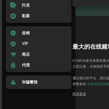
扑克
彩票
促销
VIP
最大的在线赌
商店
ECWON是马来西亚最
代理
立投注者，马来西亚手
通过我们的平台，我们
诈骗警报
类繁多的
马来西亚在线
阅读更多