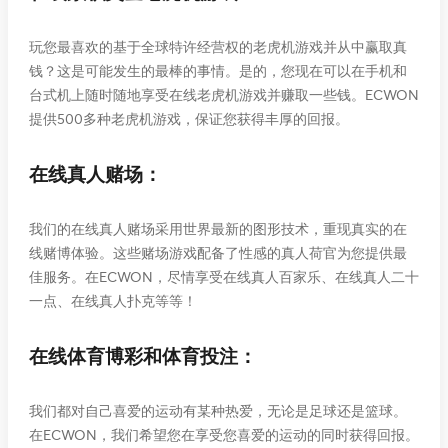
玩您最喜欢的基于全球特许经营权的老虎机游戏并从中赢取真
钱？这是可能发生的最棒的事情。是的，您现在可以在手机和
台式机上随时随地享受在线老虎机游戏并赚取一些钱。ECWON
提供500多种老虎机游戏，保证您获得丰厚的回报。
在线真人赌场：
我们的在线真人赌场采用世界最新的图形技术，重现真实的在
线赌博体验。这些赌场游戏配备了性感的真人荷官为您提供最
佳服务。在ECWON，尽情享受在线真人百家乐、在线真人二十
一点、在线真人扑克等等！
在线体育博彩和体育投注：
我们都对自己喜爱的运动有某种热爱，无论是足球还是篮球。
在ECWON，我们希望您在享受您喜爱的运动的同时获得回报。