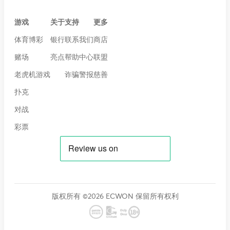
游戏
关于
支持
更多
体育博彩
银行
联系我们
商店
赌场
亮点
帮助中心
联盟
老虎机游戏
诈骗警报
慈善
扑克
对战
彩票
版权所有 ©2026 ECWON 保留所有权利