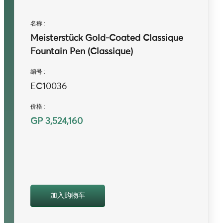
名称 :
Meisterstück Gold-Coated Classique
Fountain Pen (Classique)
编号 :
EC10036
价格 :
GP 3,524,160
加入购物车