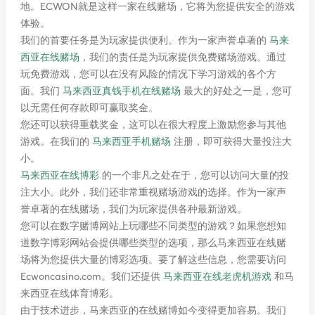
地。ECWON就是这样一家在线赌场，它将为您提供安全的游戏
体验。
我们的首要任务是为玩家提供便利。作为一家声誉卓著的
马来
西亚在线赌场
，我们的责任是为玩家提供免费赌场游戏。通过
玩免费游戏，您可以在没有风险的情况下学习游戏的各个方
面。我们
马来西亚真钱手机在线赌场
最大的好处之一是，您可
以无需任何存款即可赢取奖金。
您还可以获得重载奖金，这可以在很大程度上激励您参与其他
游戏。在我们的
马来西亚手机赌场
注册，即可获得大量投注大
小。
马来西亚在线博彩
的一个非凡之处在于，您可以访问大量的投
注大小。此外，我们还非常重视赌场游戏的选择。作为一家声
誉卓著的在线赌场，我们为玩家提供各种最新游戏。
您可以在数字赌博网站上玩哪些不同类型的游戏？如果您想知
道数字博彩网站会提供哪些类型的选项，那么马来西亚在线赌
场将为您提供大量的博彩选项。要了解这些信息，您需要访问
Ecwoncasino.com。我们还提供
马来西亚在线老虎机游戏
和马
来西亚在线体育博彩。
由于技术进步，马来西亚的在线赌博如今变得更加容易。我们