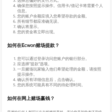
选择您偏好的支付方式。
确保您按照提示操作。信用卡/借记卡将需要个人
信息。
您的账户余额应填入您希望存款的金额。
所有细节都应准确无误。
确认将显示。
您的资金将立即出现。
如何在Ecwon赌场提款？
您可以通过登录访问您账户的银行部分。
应选择“提款”选项。
一旦赌场玩家输入他们希望处理的金额，请按照
提示操作。
确认所有详细信息后，点击确认。
您的系统可能具有不同的待处理时间。
如何在网上赌场赢钱？