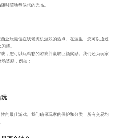
场随时随地恭候您的光临。
马来西亚玩最佳在线老虎机游戏的热点。在这里，您可以通过
气闪耀。
场游戏，您可以玩精彩的游戏并赢取巨额奖励。我们还为玩家
赌场奖励，例如：
站玩
安全性的最佳游戏。我们确保玩家的保护和分类，所有交易均
。