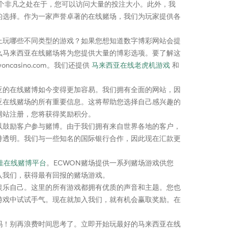
个非凡之处在于，您可以访问大量的投注大小。此外，我
的选择。作为一家声誉卓著的在线赌场，我们为玩家提供各
上玩哪些不同类型的游戏？如果您想知道数字博彩网站会提
么马来西亚在线赌场将为您提供大量的博彩选项。要了解这
ncasino.com。我们还提供
马来西亚在线老虎机游戏
和
。
亚的在线赌博如今变得更加容易。我们拥有全面的网站，因
亚在线赌场的所有重要信息。这将帮助您选择自己感兴趣的
网站注册，您将获得奖励积分。
以鼓励客户参与赌博。由于我们拥有来自世界各地的客户，
持透明。我们与一些知名的国际银行合作，因此现在汇款更
佳在线赌博平台
。ECWON赌场提供一系列赌场游戏供您
入我们，获得最有回报的赌场游戏。
娱乐自己。这里的所有游戏都拥有优质的声音和主题。您也
游戏中试试手气。现在就加入我们，就有机会赢取奖励。在
吗！别再浪费时间思考了。立即开始玩最好的马来西亚在线