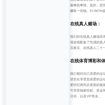
最棒的事情。是的，您
赚取一些钱。ECWON
在线真人赌场：
我们的在线真人赌场采
场游戏配备了性感的真
百家乐、在线真人二十
在线体育博彩和
我们都对自己喜爱的运
望您在享受您喜爱的运
要经纪商同步更新的最
可享受独家特权、奖金
活动，以及VIP奖金。