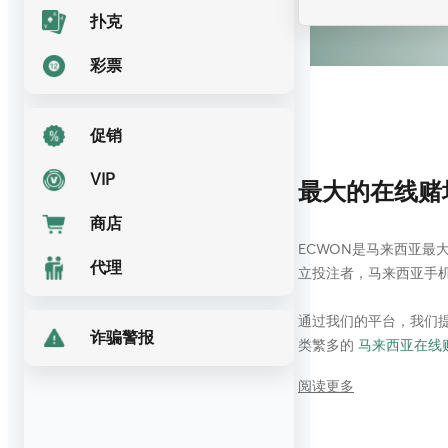
扑克
彩票
促销
VIP
最大的在线赌
商店
ECWON是马来西亚最
代理
立投注者，马来西亚手
通过我们的平台，我们
诈骗警报
类繁多的
马来西亚在线
阅读更多