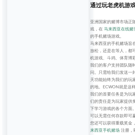
通过玩老虎机游
亚洲国家的赌博市场正
戏，在
马来西亚在线赌
的手机赌场游戏。
马来西亚的手机赌场旨
放松，还是在等人，都
机游戏、斗鸡、体育博
我们的客户支持团队随
问。只需给我们发送一
天功能始终为我们的玩
的地。ECWON就是这
我们的首要任务是为玩
们的责任是为玩家提供
下学习游戏的各个方面
可以无需任何存款即可
您还可以获得重载奖金
来西亚手机赌场
注册，